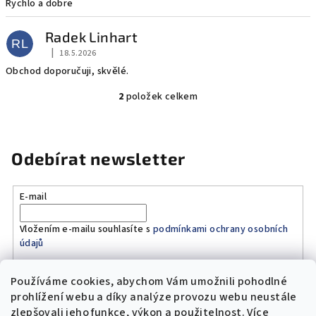
i
Rychlo a dobre
s
Radek Linhart
h
RL
|
18.5.2026
Hodnocení obchodu je 5 z 5 hvězdiček.
o
Obchod doporučuji, skvělé.
d
2
položek celkem
n
O
v
o
l
c
á
Odebírat newsletter
e
d
n
a
E-mail
c
í
í
Vložením e-mailu souhlasíte s
podmínkami ochrany osobních
p
údajů
r
v
k
Používáme cookies, abychom Vám umožnili pohodlné
Přihlásit se
prohlížení webu a díky analýze provozu webu neustále
y
zlepšovali jeho funkce, výkon a použitelnost.
Více
v