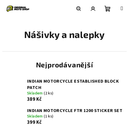
Přejít
na
obsah
Nákupní
Hledat
Přihlášení
Nášivky a nalepky
košík
Nejprodávanější
INDIAN MOTORCYCLE ESTABLISHED BLOCK
PATCH
Skladem
(2 ks)
389 Kč
INDIAN MOTORCYCLE FTR 1200 STICKER SET
Skladem
(1 ks)
399 Kč