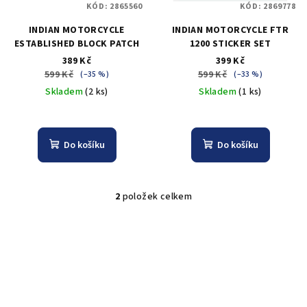
KÓD:
2865560
KÓD:
2869778
r
INDIAN MOTORCYCLE
INDIAN MOTORCYCLE FTR
o
ESTABLISHED BLOCK PATCH
1200 STICKER SET
d
389 Kč
399 Kč
u
599 Kč
599 Kč
(–35 %)
(–33 %)
k
Skladem
(2 ks)
Skladem
(1 ks)
t
ů
Do košíku
Do košíku
2
položek celkem
O
v
l
á
d
a
c