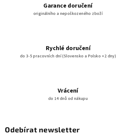
í
Garance doručení
p
originálního a nepoškozeného zboží
r
v
k
y
v
Rychlé doručení
ý
do 3-5 pracovních dní (Slovensko a Polsko +2 dny)
p
i
s
u
Vrácení
do 14 dnů od nákupu
Odebírat newsletter