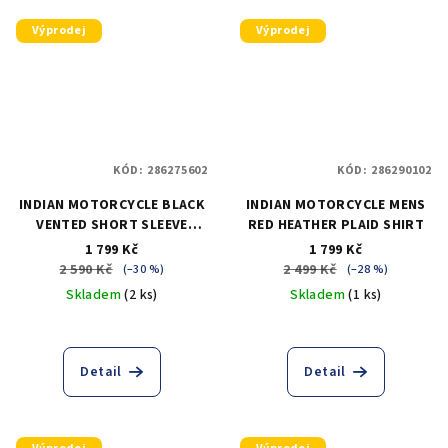
Výprodej
Výprodej
KÓD:
286275602
KÓD:
286290102
INDIAN MOTORCYCLE BLACK
INDIAN MOTORCYCLE MENS
VENTED SHORT SLEEVE
RED HEATHER PLAID SHIRT
SHIRT
1 799 Kč
1 799 Kč
2 590 Kč
2 499 Kč
(–30 %)
(–28 %)
Skladem
(2 ks)
Skladem
(1 ks)
Detail
Detail