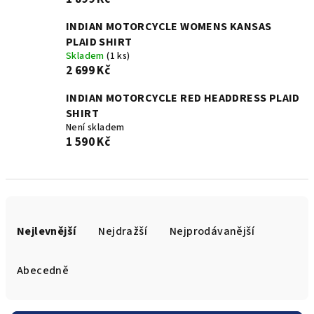
INDIAN MOTORCYCLE WOMENS KANSAS
PLAID SHIRT
Skladem
(1 ks)
2 699 Kč
INDIAN MOTORCYCLE RED HEADDRESS PLAID
SHIRT
Není skladem
1 590 Kč
Ř
a
Nejlevnější
Nejdražší
Nejprodávanější
z
e
Abecedně
n
í