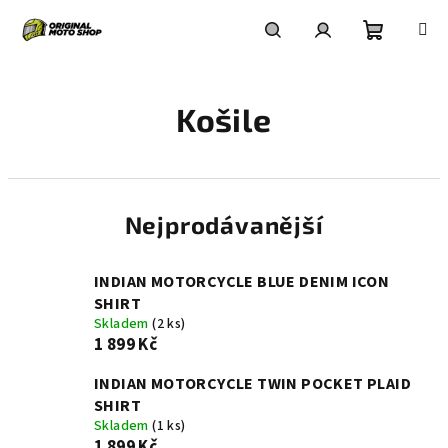
Přejít
na
obsah
Nákupní
Hledat
Přihlášení
Košile
košík
Nejprodávanější
INDIAN MOTORCYCLE BLUE DENIM ICON
SHIRT
Skladem
(2 ks)
1 899 Kč
INDIAN MOTORCYCLE TWIN POCKET PLAID
SHIRT
Skladem
(1 ks)
1 899 Kč