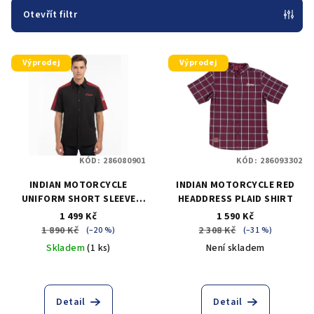
p
Otevřít filtr
r
V
o
Výprodej
Výprodej
ý
d
p
u
i
k
s
t
p
ů
KÓD:
286080901
KÓD:
286093302
r
INDIAN MOTORCYCLE
INDIAN MOTORCYCLE RED
o
UNIFORM SHORT SLEEVE
HEADDRESS PLAID SHIRT
d
SHIRT
1 499 Kč
1 590 Kč
u
1 890 Kč
2 308 Kč
(–20 %)
(–31 %)
k
Skladem
(1 ks)
Není skladem
t
ů
Detail
Detail