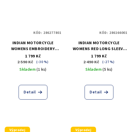
KÓD:
286277801
KÓD:
286166001
INDIAN MOTORCYCLE
INDIAN MOTORCYCLE
WOMENS EMBROIDERY
WOMENS RED LONG SLEEVE
SHIRT - RED
CHECKERED SHIRT
1 799 Kč
1 799 Kč
2 590 Kč
2 490 Kč
(–30 %)
(–27 %)
Skladem
(1 ks)
Skladem
(5 ks)
Detail
Detail
Výprodej
Výprodej