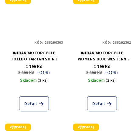
Výprodej
Výprodej
KÓD:
286290303
KÓD:
286292301
INDIAN MOTORCYCLE
INDIAN MOTORCYCLE
TOLEDO TARTAN SHIRT
WOMENS BLUE WESTERN
DENIM SHIRT
1 799 Kč
1 799 Kč
2 499 Kč
2 490 Kč
(–28 %)
(–27 %)
Skladem
(3 ks)
Skladem
(2 ks)
Detail
Detail
Výprodej
Výprodej