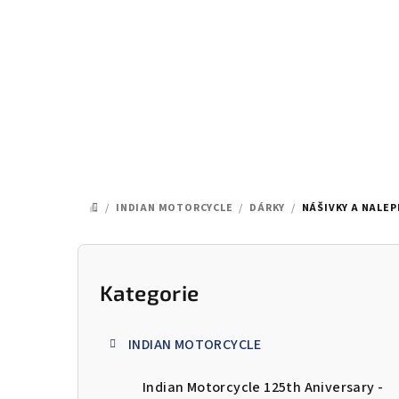
Přejít
na
obsah
/
INDIAN MOTORCYCLE
/
DÁRKY
/
NÁŠIVKY A NALEP
DOMŮ
P
o
Kategorie
Přeskočit
kategorie
s
INDIAN MOTORCYCLE
t
Indian Motorcycle 125th Aniversary -
r