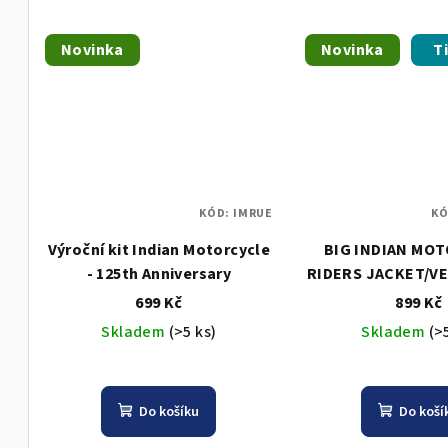
Novinka
Novinka
T
KÓD:
IMRUE
KÓ
Výroční kit Indian Motorcycle
BIG INDIAN MO
- 125th Anniversary
RIDERS JACKET/VE
24 CM
699 Kč
899 Kč
Skladem
(>5 ks)
Skladem
(>
Do košíku
Do koší