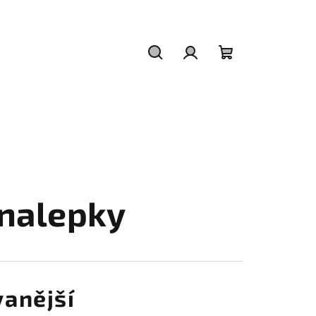
Hledat
Přihlášení
Nákupní
košík
 nalepky
anější