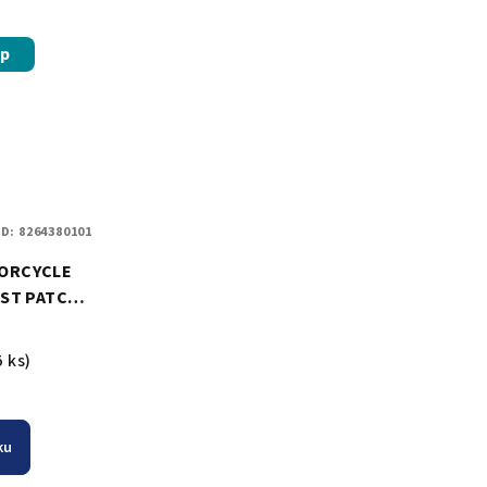
ip
D:
8264380101
TORCYCLE
ST PATCH -
5 ks)
ku