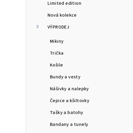
Limited edition
a
Nová kolekce
n
VÝPRODEJ
n
Mikiny
í
p
Trička
a
Košile
n
Bundy a vesty
e
Nášivky a nalepky
l
Čepice a kšiltovky
Tašky a batohy
Bandany a tunely