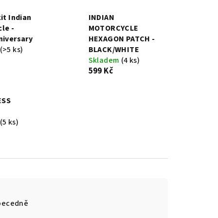
it Indian
INDIAN
le -
MOTORCYCLE
niversary
HEXAGON PATCH -
(>5 ks)
BLACK/WHITE
Skladem
(4 ks)
599 Kč
ESS
(5 ks)
becedně