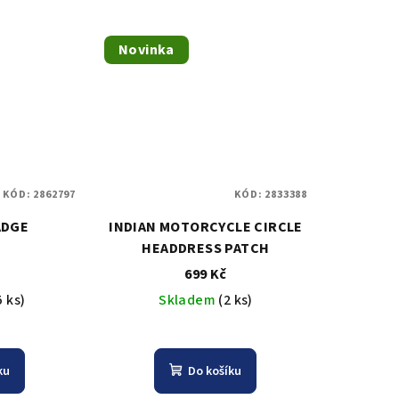
Novinka
KÓD:
2862797
KÓD:
2833388
ADGE
INDIAN MOTORCYCLE CIRCLE
HEADDRESS PATCH
699 Kč
5 ks)
Skladem
(2 ks)
ku
Do košíku