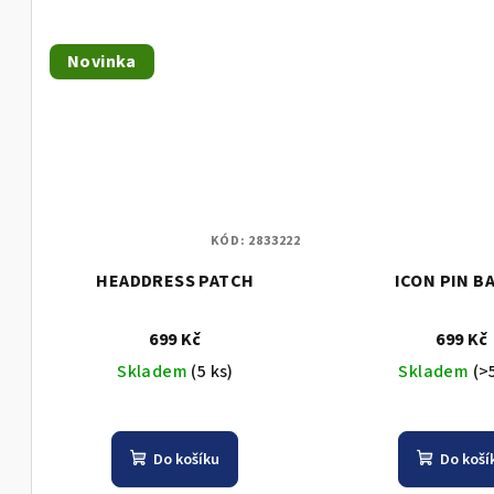
t
ů
Novinka
KÓD:
2833222
HEADDRESS PATCH
ICON PIN B
699 Kč
699 Kč
Skladem
(5 ks)
Skladem
(>
Do košíku
Do koší