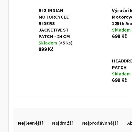
BIG INDIAN
Výroční k
MOTORCYCLE
Motorcyc
RIDERS
125th An
JACKET/VEST
Skladem
699 Kč
PATCH - 24 CM
Skladem
(>5 ks)
899 Kč
HEADDR
PATCH
Skladem
699 Kč
Ř
Nejlevnější
Nejdražší
Nejprodávanější
A
a