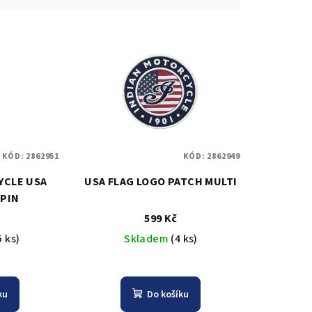
KÓD:
2862951
KÓD:
2862949
YCLE USA
USA FLAG LOGO PATCH MULTI
 PIN
599 Kč
5 ks)
Skladem
(4 ks)
ku
Do košíku