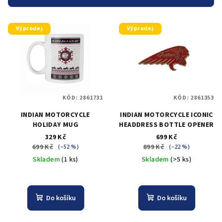
r
V
o
Výprodej
Výprodej
ý
d
p
u
i
k
s
t
p
ů
KÓD:
2861731
KÓD:
2861353
r
INDIAN MOTORCYCLE
INDIAN MOTORCYCLE ICONIC
o
HOLIDAY MUG
HEADDRESS BOTTLE OPENER
d
329 Kč
699 Kč
u
699 Kč
899 Kč
(–52 %)
(–22 %)
k
Skladem
(1 ks)
Skladem
(>5 ks)
t
ů
Do košíku
Do košíku