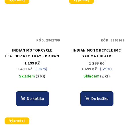
Výprodej
Výprodej
KÓD:
2862799
KÓD:
2862959
INDIAN MOTORCYCLE
INDIAN MOTORCYCLE IMC
LEATHER KEY TRAY - BROWN
BAR MAT BLACK
1 199 Kč
1 299 Kč
1 499 Kč
1 699 Kč
(–20 %)
(–23 %)
Skladem
(3 ks)
Skladem
(2 ks)
Do košíku
Do košíku
Výprodej