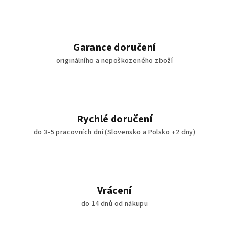
d
a
c
í
Garance doručení
p
originálního a nepoškozeného zboží
r
v
k
y
v
Rychlé doručení
ý
do 3-5 pracovních dní (Slovensko a Polsko +2 dny)
p
i
s
u
Vrácení
do 14 dnů od nákupu