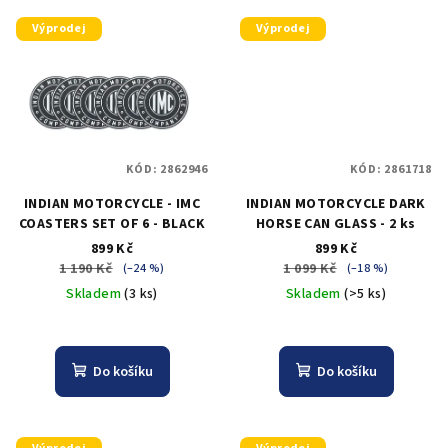
Výprodej
Výprodej
KÓD:
2862946
KÓD:
2861718
INDIAN MOTORCYCLE - IMC
INDIAN MOTORCYCLE DARK
COASTERS SET OF 6 - BLACK
HORSE CAN GLASS - 2 ks
899 Kč
899 Kč
1 190 Kč
1 099 Kč
(–24 %)
(–18 %)
Skladem
(3 ks)
Skladem
(>5 ks)
Do košíku
Do košíku