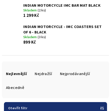
INDIAN MOTORCYCLE IMC BAR MAT BLACK
Skladem
(2 ks)
1 299 Kč
INDIAN MOTORCYCLE - IMC COASTERS SET
OF 6 - BLACK
Skladem
(3 ks)
899 Kč
Ř
a
Nejlevnější
Nejdražší
Nejprodávanější
z
e
Abecedně
n
í
p
Otevřít filtr