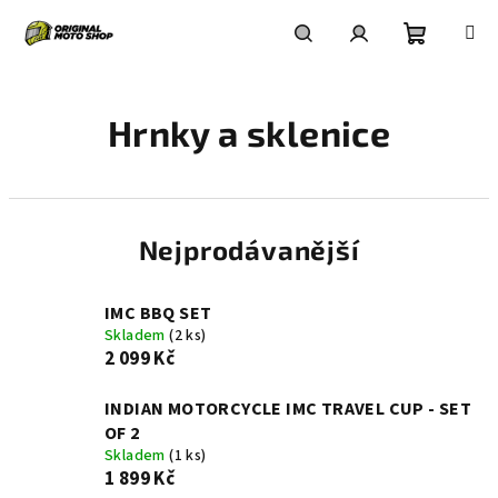
Přejít
na
obsah
Nákupní
Hledat
Přihlášení
Hrnky a sklenice
košík
Nejprodávanější
IMC BBQ SET
Skladem
(2 ks)
2 099 Kč
INDIAN MOTORCYCLE IMC TRAVEL CUP - SET
OF 2
Skladem
(1 ks)
1 899 Kč