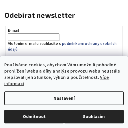
Odebírat newsletter
E-mail
Vložením e-mailu souhlasíte s
podmínkami ochrany osobních
údajů
Používáme cookies, abychom Vám umožnili pohodlné
Přihlásit se
prohlížení webu a díky analýze provozu webu neustále
zlepšovali jeho funkce, výkon a použitelnost.
Více
Z
informací
á
Copyright 2026
Original Moto Shop
. Všechna práva
p
vyhrazena.
Upravit nastavení cookies
Nastavení
a
Vytvořil Shoptet
t
Odmítnout
Souhlasím
í
Odstoupit od smlouvy