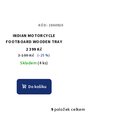
KÓD:
2860920
INDIAN MOTORCYCLE
FOOTBOARD WOODEN TRAY
2 399 Kč
3 199 Kč
(–25 %)
Skladem
(4 ks)
Do košíku
9
položek celkem
O
v
l
á