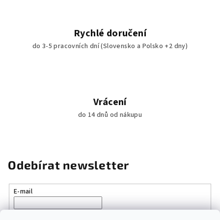
k
y
v
Rychlé doručení
ý
do 3-5 pracovních dní (Slovensko a Polsko +2 dny)
p
i
s
u
Vrácení
do 14 dnů od nákupu
Odebírat newsletter
E-mail
Vložením e-mailu souhlasíte s
podmínkami ochrany osobních