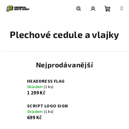
Přejít
na
obsah
Nákupní
Hledat
Přihlášení
Plechové cedule a vlajky
košík
Nejprodávanější
HEADDRESS FLAG
Skladem
(1 ks)
1 299 Kč
SCRIPT LOGO SIGN
Skladem
(1 ks)
699 Kč