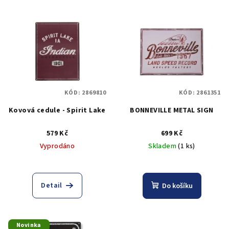
r
V
o
ý
d
p
u
i
k
s
t
p
ů
KÓD:
2869810
KÓD:
2861351
r
Kovová cedule - Spirit Lake
BONNEVILLE METAL SIGN
o
d
579 Kč
699 Kč
u
Vyprodáno
Skladem
(1 ks)
k
t
ů
Detail
Do košíku
Novinka