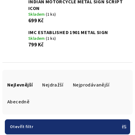
INDIAN MOTORCYCLE METAL SIGN SCRIPT
ICON
Skladem
(1 ks)
699 Kč
IMC ESTABLISHED 1901 METAL SIGN
Skladem
(1 ks)
799 Kč
Ř
a
Nejlevnější
Nejdražší
Nejprodávanější
z
e
Abecedně
n
í
p
Otevřít filtr