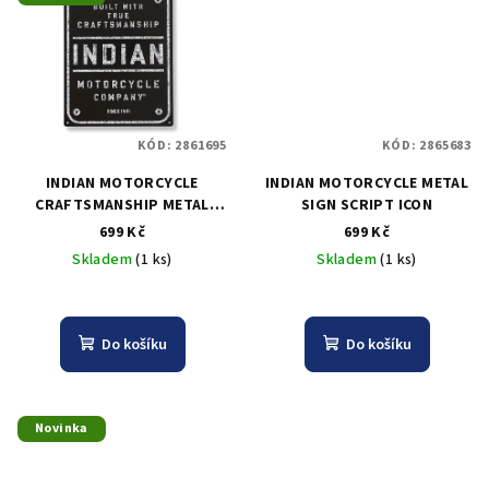
KÓD:
2861695
KÓD:
2865683
INDIAN MOTORCYCLE
INDIAN MOTORCYCLE METAL
CRAFTSMANSHIP METAL
SIGN SCRIPT ICON
SIGN
699 Kč
699 Kč
Skladem
(1 ks)
Skladem
(1 ks)
Do košíku
Do košíku
Novinka