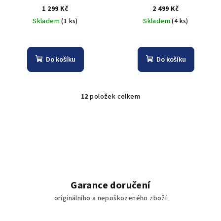
1 299 Kč
2 499 Kč
Skladem
(1 ks)
Skladem
(4 ks)
Do košíku
Do košíku
12
položek celkem
O
v
l
á
d
a
c
í
Garance doručení
p
originálního a nepoškozeného zboží
r
v