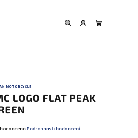
Hledat
Přihlášení
Nákupní
košík
IAN MOTORCYCLE
MC LOGO FLAT PEAK
REEN
měrné
hodnoceno
Podrobnosti hodnocení
nocení