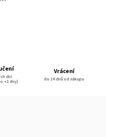
učení
Vrácení
ích dní
do 14 dnů od nákupu
ko +2 dny)
e