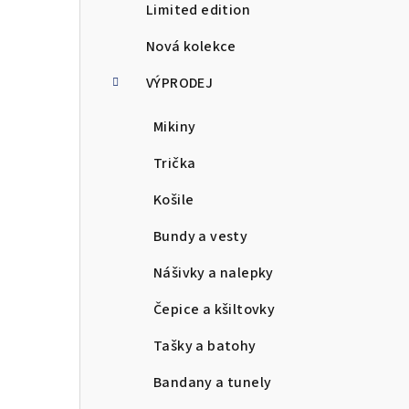
Limited edition
a
Nová kolekce
n
VÝPRODEJ
n
Mikiny
í
p
Trička
a
Košile
n
Bundy a vesty
e
Nášivky a nalepky
l
Čepice a kšiltovky
Tašky a batohy
Bandany a tunely