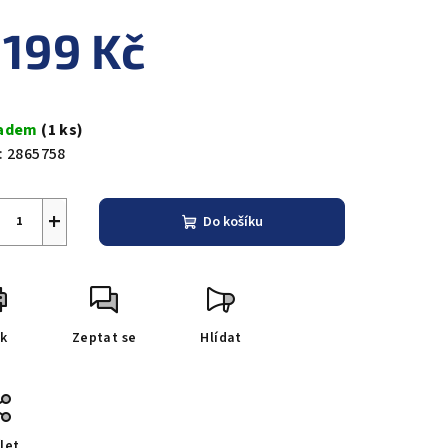
duktu
 199 Kč
ná
a:
ladem
(1 ks)
zdiček.
:
2865758
+
Do košíku
sk
Zeptat se
Hlídat
let