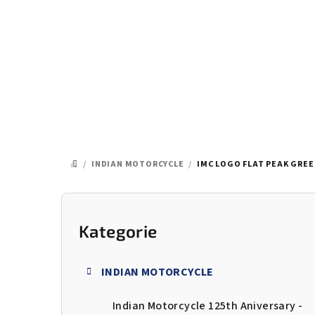
Přejít
na
obsah
/
INDIAN MOTORCYCLE
/
IMC LOGO FLAT PEAK GRE
DOMŮ
P
o
Kategorie
Přeskočit
kategorie
s
INDIAN MOTORCYCLE
t
Indian Motorcycle 125th Aniversary -
r