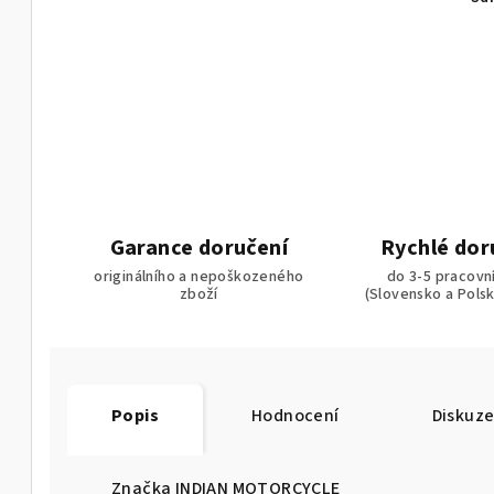
Garance doručení
Rychlé dor
originálního a nepoškozeného
do 3-5 pracovn
zboží
(Slovensko a Pols
Popis
Hodnocení
Diskuz
Značka
INDIAN MOTORCYCLE