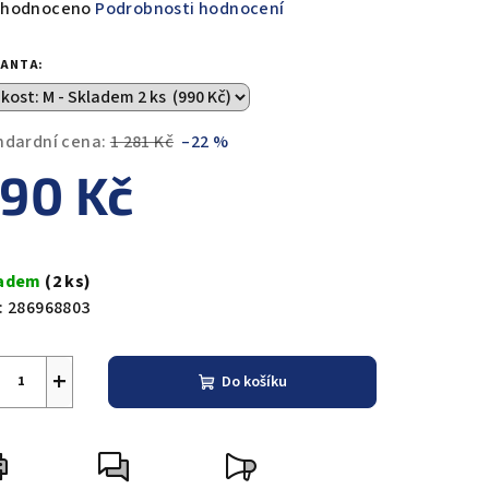
měrné
hodnoceno
Podrobnosti hodnocení
nocení
duktu
IANTA:
ndardní cena:
1 281 Kč
–22 %
90 Kč
zdiček.
ná
a:
ladem
(2 ks)
:
286968803
+
Do košíku