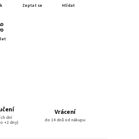
sk
Zeptat se
Hlídat
let
učení
Vrácení
ích dní
do 14 dnů od nákupu
ko +2 dny)