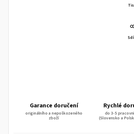
Ti
Sdí
Garance doručení
Rychlé dor
originálního a nepoškozeného
do 3-5 pracovn
zboží
(Slovensko a Pols