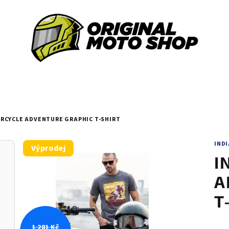
RCYCLE ADVENTURE GRAPHIC T-SHIRT
IND
Výprodej
I
A
T
1 281 Kč