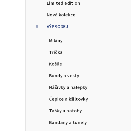
Limited edition
a
Nová kolekce
n
VÝPRODEJ
n
Mikiny
í
p
Trička
a
Košile
n
Bundy a vesty
e
Nášivky a nalepky
l
Čepice a kšiltovky
Tašky a batohy
Bandany a tunely