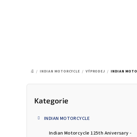
Přejít
na
obsah
/
INDIAN MOTORCYCLE
/
VÝPRODEJ
/
INDIAN MOTO
DOMŮ
P
o
Kategorie
Přeskočit
kategorie
s
INDIAN MOTORCYCLE
t
Indian Motorcycle 125th Aniversary -
r