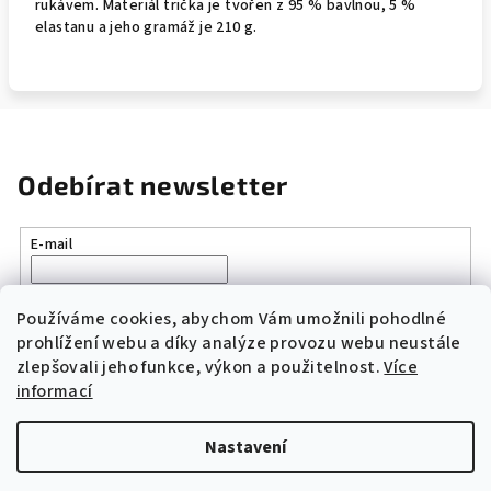
rukávem. Materiál trička je tvořen z 95 % bavlnou, 5 %
elastanu a jeho gramáž je 210 g.
Odebírat newsletter
E-mail
Vložením e-mailu souhlasíte s
podmínkami ochrany osobních
údajů
Používáme cookies, abychom Vám umožnili pohodlné
prohlížení webu a díky analýze provozu webu neustále
zlepšovali jeho funkce, výkon a použitelnost.
Více
Přihlásit se
informací
Z
Nastavení
á
Copyright 2026
Original Moto Shop
. Všechna práva