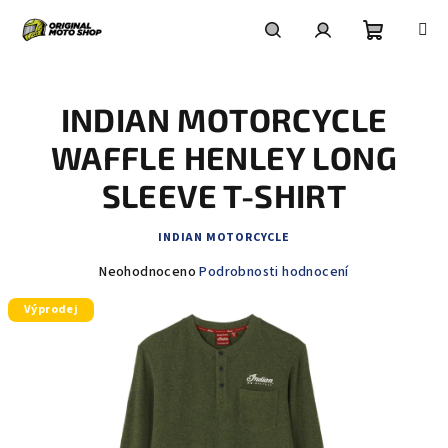
Přejít
na
obsah
Nákupní
Hledat
Přihlášení
INDIAN MOTORCYCLE
košík
WAFFLE HENLEY LONG
SLEEVE T-SHIRT
INDIAN MOTORCYCLE
Průměrné
Neohodnoceno
Podrobnosti hodnocení
hodnocení
Výprodej
produktu
je
0,0
z
5
hvězdiček.