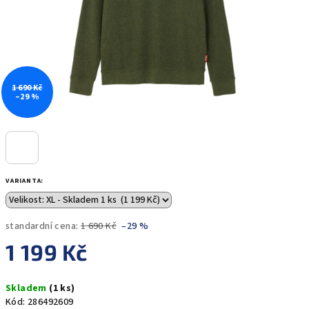
1 690 Kč
–29 %
VARIANTA:
standardní cena:
1 690 Kč
–29 %
1 199 Kč
Měrná
Skladem
(1 ks)
cena:
Kód:
286492609