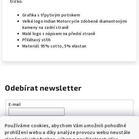
tričko.
Grafika s třpytivým potiskem
Velké logo Indian Motorcycle zdobené diamantovými
kameny na zadní straně
Malé logo s nápisem na přední straně
Přiléhavý střih
Materiál: 95% cotto, 5% elastan
Odebírat newsletter
E-mail
Vložením e-mailu souhlasíte s
podmínkami ochrany osobních
údajů
Používáme cookies, abychom Vám umožnili pohodlné
prohlížení webu a díky analýze provozu webu neustále