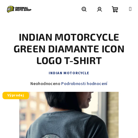
Přejít
na
obsah
Nákupní
Hledat
Přihlášení
INDIAN MOTORCYCLE
košík
GREEN DIAMANTE ICON
LOGO T-SHIRT
INDIAN MOTORCYCLE
Průměrné
Neohodnoceno
Podrobnosti hodnocení
hodnocení
Výprodej
produktu
je
0,0
z
5
hvězdiček.