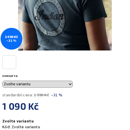
1 590 Kč
–31 %
VARIANTA:
standardní cena:
1 590 Kč
–31 %
1 090 Kč
Měrná
Zvolte variantu
cena:
Kód:
Zvolte variantu