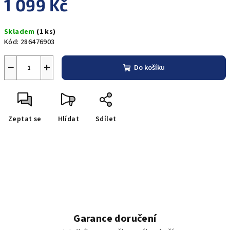
1 099 Kč
Měrná
Skladem
(1 ks)
cena:
Kód:
286476903
−
+
Do košíku
Zeptat se
Hlídat
Sdílet
Garance doručení