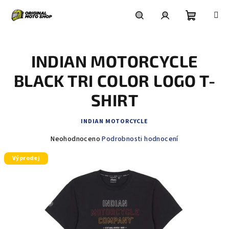
Přejít
na
obsah
Nákupní
Hledat
Přihlášení
INDIAN MOTORCYCLE
košík
BLACK TRI COLOR LOGO T-
SHIRT
INDIAN MOTORCYCLE
Průměrné
Neohodnoceno
Podrobnosti hodnocení
hodnocení
Výprodej
produktu
je
0,0
z
5
hvězdiček.