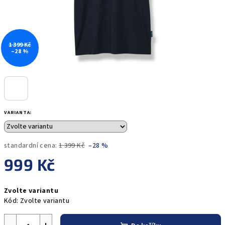
1 399 Kč
–28 %
VARIANTA:
standardní cena:
1 399 Kč
–28 %
999 Kč
Měrná
Zvolte variantu
cena:
Kód:
Zvolte variantu