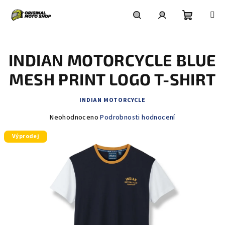
Přejít
na
obsah
Nákupní
Hledat
Přihlášení
INDIAN MOTORCYCLE BLUE
košík
MESH PRINT LOGO T-SHIRT
INDIAN MOTORCYCLE
Průměrné
Neohodnoceno
Podrobnosti hodnocení
hodnocení
Výprodej
produktu
je
0,0
z
5
hvězdiček.