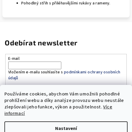
Pohodlný střih s přiléhavějšími rukávy a rameny.
Odebírat newsletter
E-mail
Vložením e-mailu souhlasíte s
podmínkami ochrany osobních
údajů
Používáme cookies, abychom Vám umožnili pohodlné
Přihlásit se
prohlížení webu a díky analýze provozu webu neustále
zlepšovali jeho funkce, výkon a použitelnost.
Více
Z
informací
á
Copyright 2026
Original Moto Shop
. Všechna práva
p
vyhrazena.
Upravit nastavení cookies
Nastavení