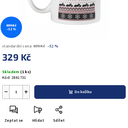
699 Kč
–52 %
standardní cena:
699 Kč
–52 %
329 Kč
Měrná
Skladem
(1 ks)
cena:
Kód:
2861731
−
+
Do košíku
Zeptat se
Hlídat
Sdílet