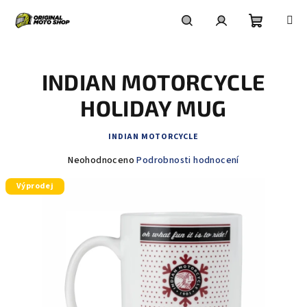
Přejít
na
obsah
Nákupní
Hledat
Přihlášení
INDIAN MOTORCYCLE
košík
HOLIDAY MUG
INDIAN MOTORCYCLE
Průměrné
Neohodnoceno
Podrobnosti hodnocení
hodnocení
Výprodej
produktu
je
0,0
z
5
hvězdiček.