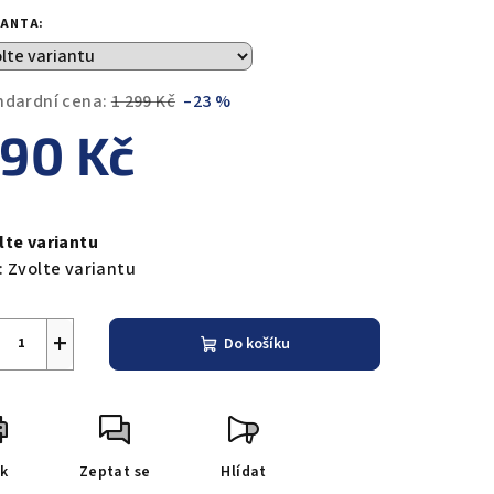
duktu
IANTA:
ndardní cena:
1 299 Kč
–23 %
90 Kč
zdiček.
ná
a:
lte variantu
:
Zvolte variantu
+
Do košíku
sk
Zeptat se
Hlídat