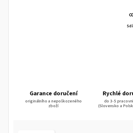
Sdí
Garance doručení
Rychlé dor
originálního a nepoškozeného
do 3-5 pracovn
zboží
(Slovensko a Pols