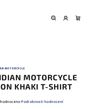
Hledat
Přihlášení
Nákupní
košík
IAN MOTORCYCLE
NDIAN MOTORCYCLE
CON KHAKI T-SHIRT
měrné
hodnoceno
Podrobnosti hodnocení
nocení