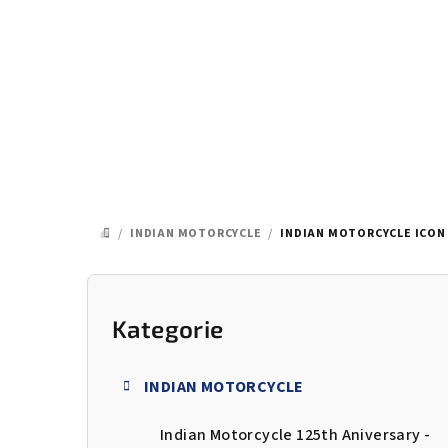
Přejít
na
obsah
/
INDIAN MOTORCYCLE
/
INDIAN MOTORCYCLE ICON 
DOMŮ
P
o
Kategorie
Přeskočit
kategorie
s
INDIAN MOTORCYCLE
t
Indian Motorcycle 125th Aniversary -
r