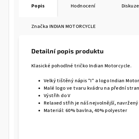
Popis
Hodnocení
Diskuz
Značka
INDIAN MOTORCYCLE
Detailní popis produktu
Klasické pohodlné tričko Indian Motorcycle.
Velký tištěný nápis "I" a logo Indian Mot
Malé logo ve tvaru kvádru na přední stra
Výstřih do V
Relaxed střih je náš nejvolnější, navržen
Materiál: 60% bavlna, 40% polyester