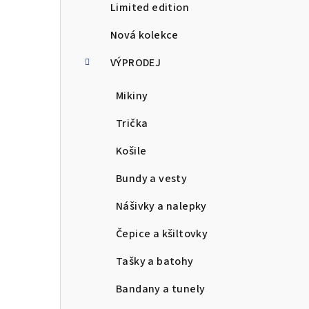
Limited edition
a
Nová kolekce
n
VÝPRODEJ
n
Mikiny
í
p
Trička
a
Košile
n
Bundy a vesty
e
Nášivky a nalepky
l
Čepice a kšiltovky
Tašky a batohy
Bandany a tunely