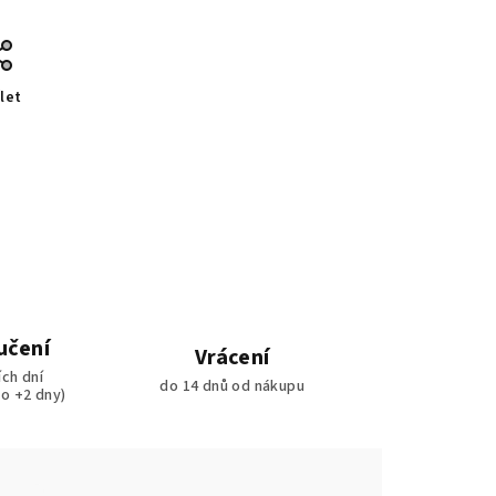
let
učení
Vrácení
ích dní
do 14 dnů od nákupu
ko +2 dny)