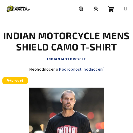
Přejít
na
obsah
Nákupní
Hledat
Přihlášení
INDIAN MOTORCYCLE MENS
košík
SHIELD CAMO T-SHIRT
INDIAN MOTORCYCLE
Průměrné
Neohodnoceno
Podrobnosti hodnocení
hodnocení
Výprodej
produktu
je
0,0
z
5
hvězdiček.