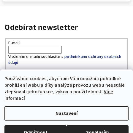
Odebírat newsletter
E-mail
Vložením e-mailu souhlasíte s
podmínkami ochrany osobních
údajů
Používáme cookies, abychom Vám umožnili pohodlné
Přihlásit se
prohlížení webu a díky analýze provozu webu neustále
zlepšovali jeho funkce, výkon a použitelnost.
Více
Z
informací
á
Copyright 2026
Original Moto Shop
. Všechna práva
p
vyhrazena.
Upravit nastavení cookies
Nastavení
a
Vytvořil Shoptet
t
Odmítnout
Souhlasím