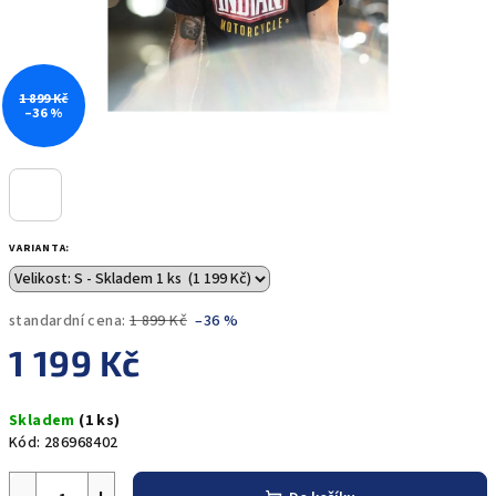
1 899 Kč
–36 %
VARIANTA:
standardní cena:
1 899 Kč
–36 %
1 199 Kč
Měrná
Skladem
(1 ks)
cena:
Kód:
286968402