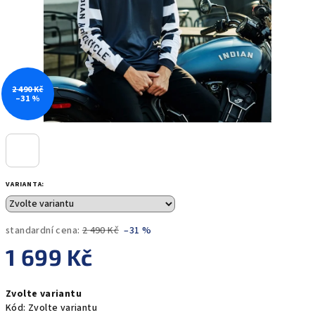
2 490 Kč
–31 %
VARIANTA:
standardní cena:
2 490 Kč
–31 %
1 699 Kč
Měrná
Zvolte variantu
cena:
Kód:
Zvolte variantu