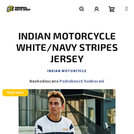
Přejít
na
obsah
Nákupní
Hledat
Přihlášení
INDIAN MOTORCYCLE
košík
WHITE/NAVY STRIPES
JERSEY
INDIAN MOTORCYCLE
Průměrné
Neohodnoceno
Podrobnosti hodnocení
hodnocení
Výprodej
produktu
je
0,0
z
5
hvězdiček.