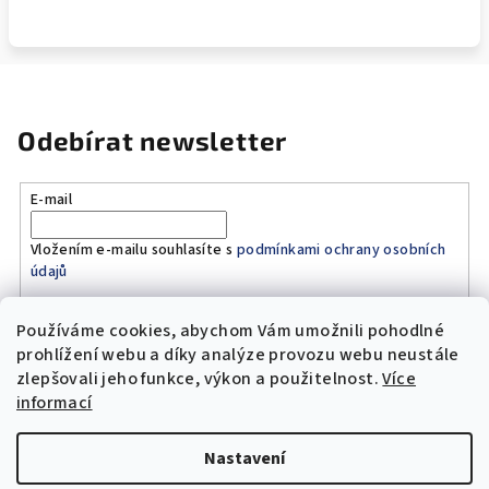
Odebírat newsletter
E-mail
Vložením e-mailu souhlasíte s
podmínkami ochrany osobních
údajů
Používáme cookies, abychom Vám umožnili pohodlné
Přihlásit se
prohlížení webu a díky analýze provozu webu neustále
zlepšovali jeho funkce, výkon a použitelnost.
Více
Z
informací
á
Copyright 2026
Original Moto Shop
. Všechna práva
p
vyhrazena.
Upravit nastavení cookies
Nastavení
a