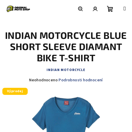
Přejít
na
obsah
Nákupní
Hledat
Přihlášení
INDIAN MOTORCYCLE BLUE
košík
SHORT SLEEVE DIAMANT
BIKE T-SHIRT
INDIAN MOTORCYCLE
Průměrné
Neohodnoceno
Podrobnosti hodnocení
hodnocení
Výprodej
produktu
je
0,0
z
5
hvězdiček.