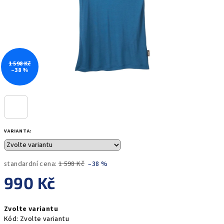
1 598 Kč
–38 %
VARIANTA:
standardní cena:
1 598 Kč
–38 %
990 Kč
Měrná
Zvolte variantu
cena:
Kód:
Zvolte variantu