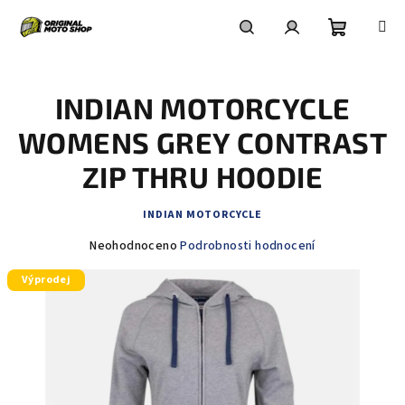
Přejít
na
obsah
Nákupní
Hledat
Přihlášení
INDIAN MOTORCYCLE
košík
WOMENS GREY CONTRAST
ZIP THRU HOODIE
INDIAN MOTORCYCLE
Průměrné
Neohodnoceno
Podrobnosti hodnocení
hodnocení
Výprodej
produktu
je
0,0
z
5
hvězdiček.