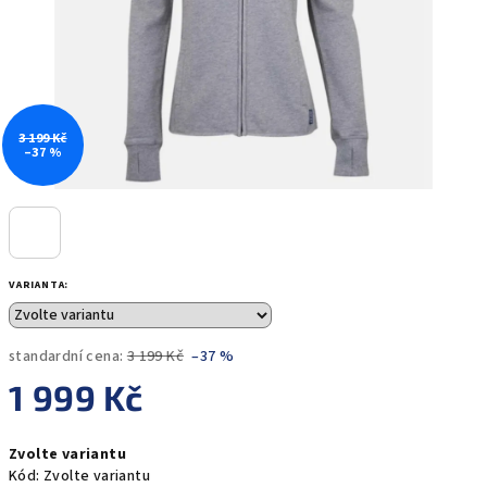
3 199 Kč
–37 %
VARIANTA:
standardní cena:
3 199 Kč
–37 %
1 999 Kč
Měrná
Zvolte variantu
cena:
Kód:
Zvolte variantu