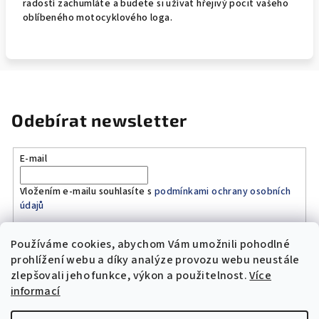
radostí zachumláte a budete si užívat hřejivý pocit vašeho
oblíbeného motocyklového loga.
Odebírat newsletter
E-mail
Vložením e-mailu souhlasíte s
podmínkami ochrany osobních
údajů
Používáme cookies, abychom Vám umožnili pohodlné
Přihlásit se
prohlížení webu a díky analýze provozu webu neustále
zlepšovali jeho funkce, výkon a použitelnost.
Více
Z
informací
á
Copyright 2026
Original Moto Shop
. Všechna práva