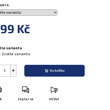
duktu
IANTA:
99 Kč
zdiček.
ná
a:
lte variantu
:
Zvolte variantu
+
Do košíku
sk
Zeptat se
Hlídat