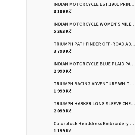
INDIAN MOTORCYCLE EST.1901 PRINT HOODIE
3 199 Kč
INDIAN MOTORCYCLE WOMEN'S MILESTONE MESH SNEAKER
5 363 Kč
TRIUMPH PATHFINDER OFF-ROAD ADVENTURE P
3 799 Kč
INDIAN MOTORCYCLE BLUE PLAID PASADENA SHORT SLEEVE SHIRT
2 999 Kč
TRIUMPH RACING ADVENTURE WHITE/BLACK JERSEY
1 999 Kč
TRIUMPH HARKER LONG SLEEVE CHECKERED T-SHIRT - BLUE/WHITE
2 099 Kč
Colorblock Headdress Embroidery Cap, Black
1 199 Kč