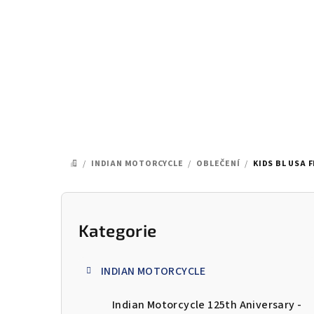
Přejít
na
obsah
/
INDIAN MOTORCYCLE
/
OBLEČENÍ
/
KIDS BL USA 
DOMŮ
P
o
Kategorie
Přeskočit
kategorie
s
INDIAN MOTORCYCLE
t
Indian Motorcycle 125th Aniversary -
r