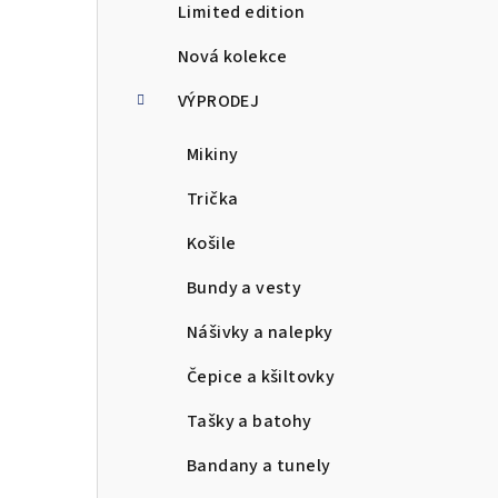
Limited edition
a
Nová kolekce
n
VÝPRODEJ
n
Mikiny
í
p
Trička
a
Košile
n
Bundy a vesty
e
Nášivky a nalepky
l
Čepice a kšiltovky
Tašky a batohy
Bandany a tunely