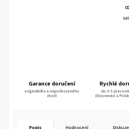
Sdí
Garance doručení
Rychlé dor
originálního a nepoškozeného
do 3-5 pracovn
zboží
(Slovensko a Pols
Popis
Hodnocení
Diskuz