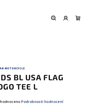
Hledat
Přihlášení
Nákupní
košík
IAN MOTORCYCLE
IDS BL USA FLAG
OGO TEE L
měrné
hodnoceno
Podrobnosti hodnocení
nocení