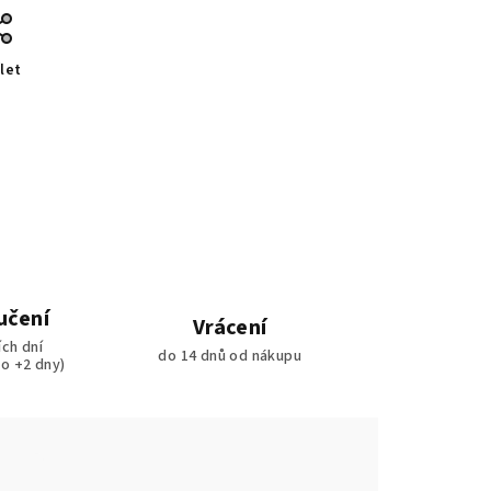
let
učení
Vrácení
ích dní
do 14 dnů od nákupu
ko +2 dny)
e