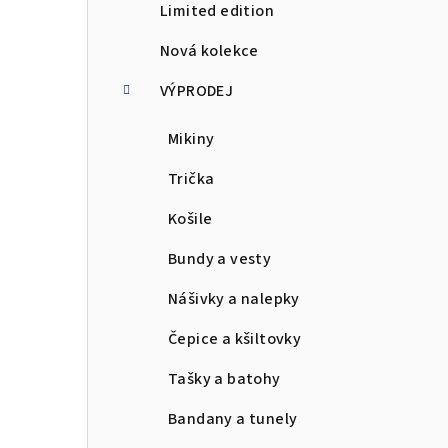
Limited edition
a
Nová kolekce
n
VÝPRODEJ
n
Mikiny
í
p
Trička
a
Košile
n
Bundy a vesty
e
Nášivky a nalepky
l
Čepice a kšiltovky
Tašky a batohy
Bandany a tunely