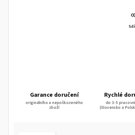
Sdí
Garance doručení
Rychlé dor
originálního a nepoškozeného
do 3-5 pracovn
zboží
(Slovensko a Pols