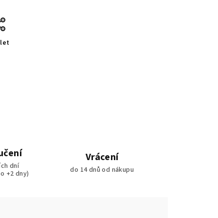
let
učení
Vrácení
ích dní
do 14 dnů od nákupu
ko +2 dny)