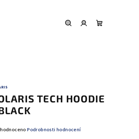
Hledat
Přihlášení
Nákupní
košík
ARIS
OLARIS TECH HOODIE
 BLACK
měrné
hodnoceno
Podrobnosti hodnocení
nocení