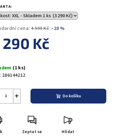
duktu
IANTA:
ndardní cena:
4 599 Kč
–28 %
 290 Kč
zdiček.
ná
a:
ladem
(1 ks)
:
286144212
+
Do košíku
sk
Zeptat se
Hlídat