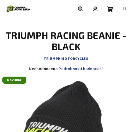
Přejít
na
obsah
Nákupní
Hledat
Přihlášení
TRIUMPH RACING BEANIE -
košík
BLACK
TRIUMPH MOTORCYCLES
Průměrné
Neohodnoceno
Podrobnosti hodnocení
hodnocení
Novinka
produktu
je
0,0
z
5
hvězdiček.