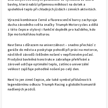
bavlny, která nabízí příjemnou měkkost na dotek a
spolehlivé teplo při chladných jízdách i zimních aktivitách.
Výrazná kombinace černé a fluorescenční barvy zachycuje
ducha závodního světa značky Triumph Motorcycles a dělá
z této čepice stylový i funkční doplněk pro každého, kdo
žije motorkářskou kulturou.
Navržena s důrazem na univerzálnost – snadno přechází z
garáže do města a poskytuje pohodlí při práci na motorce,
návštěvě závodů i běžném nošení v nepříznivém počasí.
Prodyšná bavlněná konstrukce zabraňuje přehřívání a
zároveň udržuje optimální teplo, zatímco univerzální
velikost zajišťuje pohodlné nošení po celý den.
Není to jen zimní čepice, ale také symbol příslušnosti k
legendárnímu odkazu Triumph Racing a globální komunitě
nadšených jezdců.