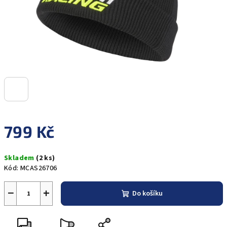
799 Kč
Měrná
Skladem
(2 ks)
cena:
Kód:
MCAS26706
−
+
Do košíku