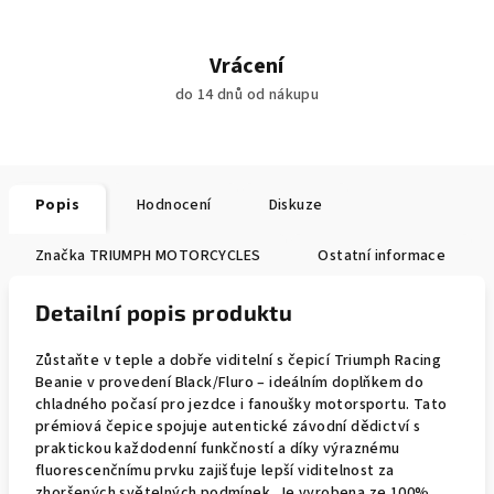
Vrácení
do 14 dnů od nákupu
Popis
Hodnocení
Diskuze
Značka
TRIUMPH MOTORCYCLES
Ostatní informace
Detailní popis produktu
Zůstaňte v teple a dobře viditelní s čepicí Triumph Racing
Beanie v provedení Black/Fluro – ideálním doplňkem do
chladného počasí pro jezdce i fanoušky motorsportu. Tato
prémiová čepice spojuje autentické závodní dědictví s
praktickou každodenní funkčností a díky výraznému
fluorescenčnímu prvku zajišťuje lepší viditelnost za
zhoršených světelných podmínek. Je vyrobena ze 100%