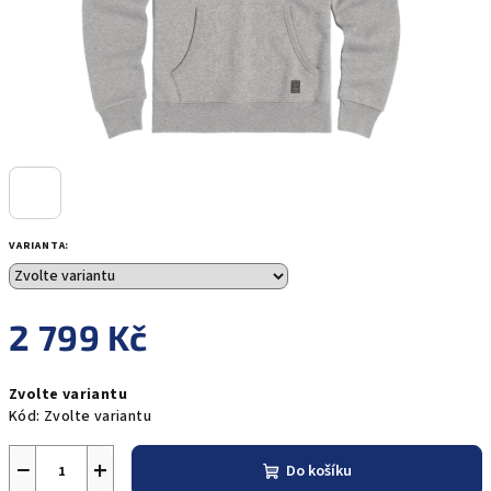
VARIANTA:
2 799 Kč
Měrná
Zvolte variantu
cena:
Kód:
Zvolte variantu
−
+
Do košíku