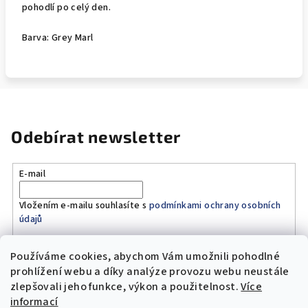
pohodlí po celý den.
Barva: Grey Marl
Odebírat newsletter
E-mail
Vložením e-mailu souhlasíte s
podmínkami ochrany osobních
údajů
Používáme cookies, abychom Vám umožnili pohodlné
Přihlásit se
prohlížení webu a díky analýze provozu webu neustále
zlepšovali jeho funkce, výkon a použitelnost.
Více
Z
informací