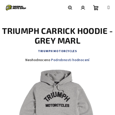
Přejít
na
obsah
Nákupní
Hledat
Přihlášení
TRIUMPH CARRICK HOODIE -
košík
GREY MARL
TRIUMPH MOTORCYCLES
Průměrné
Neohodnoceno
Podrobnosti hodnocení
hodnocení
produktu
je
0,0
z
5
hvězdiček.