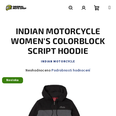
Přejít
na
obsah
Nákupní
Hledat
Přihlášení
INDIAN MOTORCYCLE
košík
WOMEN'S COLORBLOCK
SCRIPT HOODIE
INDIAN MOTORCYCLE
Průměrné
Neohodnoceno
Podrobnosti hodnocení
hodnocení
Novinka
produktu
je
0,0
z
5
hvězdiček.