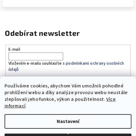
Odebírat newsletter
E-mail
Vložením e-mailu souhlasíte s
podmínkami ochrany osobních
údajů
Používáme cookies, abychom Vám umožnili pohodlné
Přihlásit se
prohlížení webu a díky analýze provozu webu neustále
zlepšovali jeho funkce, výkon a použitelnost.
Více
Z
informací
á
Copyright 2026
Original Moto Shop
. Všechna práva
p
vyhrazena.
Upravit nastavení cookies
Nastavení
a
Vytvořil Shoptet