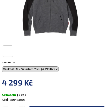
VARIANTA:
4 299 Kč
Měrná
Skladem
(2 ks)
cena:
Kód:
286495003