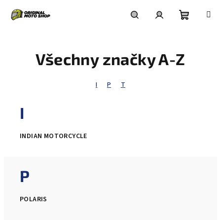
Přejít
na
obsah
Nákupní
Hledat
Přihlášení
Všechny značky A-Z
košík
I
P
T
I
INDIAN MOTORCYCLE
P
POLARIS