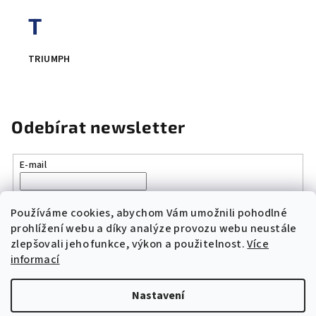
T
TRIUMPH
Odebírat newsletter
E-mail
Vložením e-mailu souhlasíte s
podmínkami ochrany osobních
údajů
Používáme cookies, abychom Vám umožnili pohodlné
prohlížení webu a díky analýze provozu webu neustále
zlepšovali jeho funkce, výkon a použitelnost.
Více
Přihlásit se
informací
Z
Nastavení
á