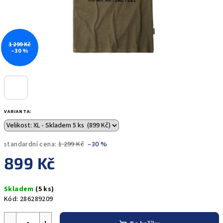
1 299 Kč
–30 %
VARIANTA:
standardní cena:
1 299 Kč
–30 %
899 Kč
Měrná
Skladem
(5 ks)
cena:
Kód:
286289209