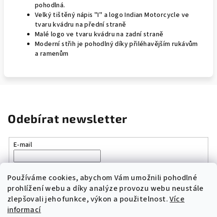
pohodlná.
Velký tištěný nápis "I" a logo Indian Motorcycle ve
tvaru kvádru na přední straně
Malé logo ve tvaru kvádru na zadní straně
Moderní střih je pohodlný díky přiléhavějším rukávům
a ramenům
Odebírat newsletter
E-mail
Vložením e-mailu souhlasíte s
podmínkami ochrany osobních
údajů
Používáme cookies, abychom Vám umožnili pohodlné
prohlížení webu a díky analýze provozu webu neustále
zlepšovali jeho funkce, výkon a použitelnost.
Více
Přihlásit se
informací