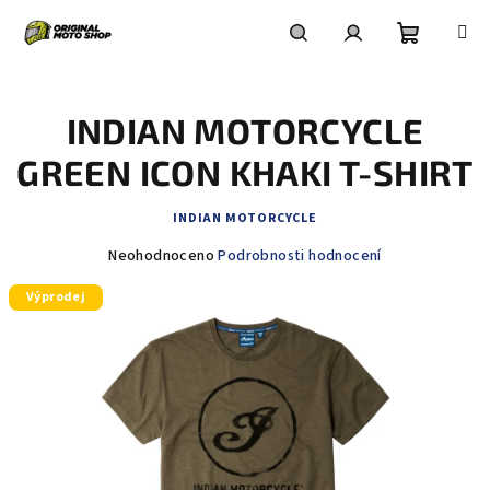
Přejít
na
obsah
Nákupní
Hledat
Přihlášení
INDIAN MOTORCYCLE
košík
GREEN ICON KHAKI T-SHIRT
INDIAN MOTORCYCLE
Průměrné
Neohodnoceno
Podrobnosti hodnocení
hodnocení
Výprodej
produktu
je
0,0
z
5
hvězdiček.