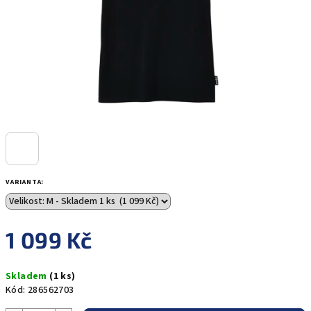
VARIANTA:
1 099 Kč
Měrná
Skladem
(1 ks)
cena:
Kód:
286562703