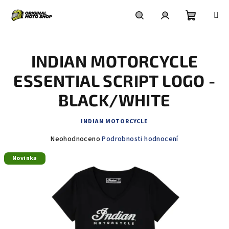
Přejít
na
obsah
Nákupní
Hledat
Přihlášení
INDIAN MOTORCYCLE
košík
ESSENTIAL SCRIPT LOGO -
BLACK/WHITE
INDIAN MOTORCYCLE
Průměrné
Neohodnoceno
Podrobnosti hodnocení
hodnocení
Novinka
produktu
je
0,0
z
5
hvězdiček.