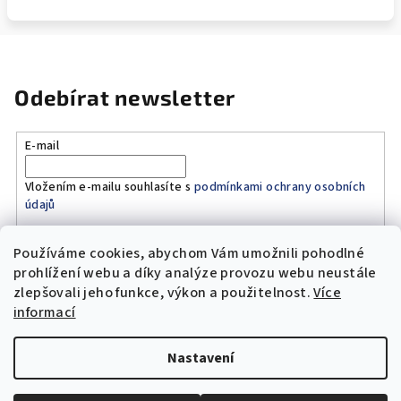
Odebírat newsletter
E-mail
Vložením e-mailu souhlasíte s
podmínkami ochrany osobních
údajů
Používáme cookies, abychom Vám umožnili pohodlné
Přihlásit se
prohlížení webu a díky analýze provozu webu neustále
zlepšovali jeho funkce, výkon a použitelnost.
Více
Z
informací
á
Copyright 2026
Original Moto Shop
. Všechna práva
p
vyhrazena.
Upravit nastavení cookies
Nastavení
a
Vytvořil Shoptet