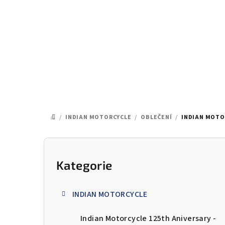
Přejít
na
obsah
/
INDIAN MOTORCYCLE
/
OBLEČENÍ
/
INDIAN MOTOR
DOMŮ
P
o
Kategorie
Přeskočit
kategorie
s
INDIAN MOTORCYCLE
t
Indian Motorcycle 125th Aniversary -
r