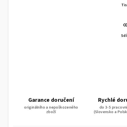
Ti
Sdí
Garance doručení
Rychlé dor
originálního a nepoškozeného
do 3-5 pracovn
zboží
(Slovensko a Pols