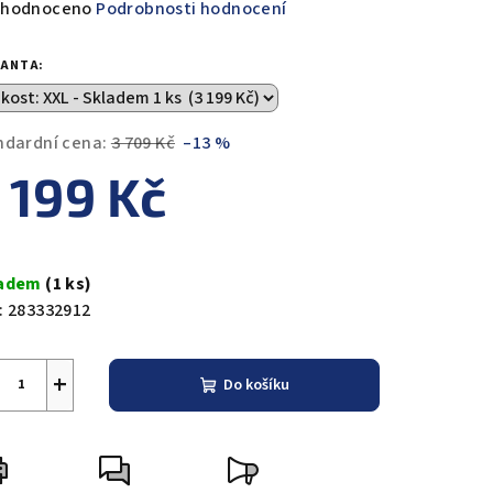
měrné
hodnoceno
Podrobnosti hodnocení
nocení
duktu
IANTA:
ndardní cena:
3 709 Kč
–13 %
 199 Kč
zdiček.
ná
a:
ladem
(1 ks)
:
283332912
+
Do košíku