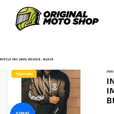
CYCLE IMC 100% HOODIE - BLACK
IND
Výprodej
I
I
B
3 709 Kč