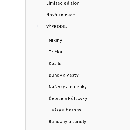
Limited edition
a
Nová kolekce
n
VÝPRODEJ
n
Mikiny
í
p
Trička
a
Košile
n
Bundy a vesty
e
Nášivky a nalepky
l
Čepice a kšiltovky
Tašky a batohy
Bandany a tunely