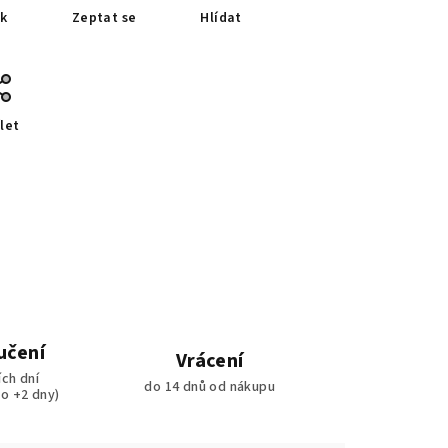
sk
Zeptat se
Hlídat
let
učení
Vrácení
ích dní
do 14 dnů od nákupu
ko +2 dny)