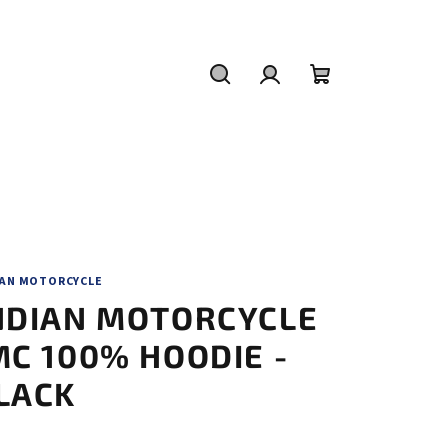
Hledat
Přihlášení
Nákupní
košík
IAN MOTORCYCLE
NDIAN MOTORCYCLE
MC 100% HOODIE -
LACK