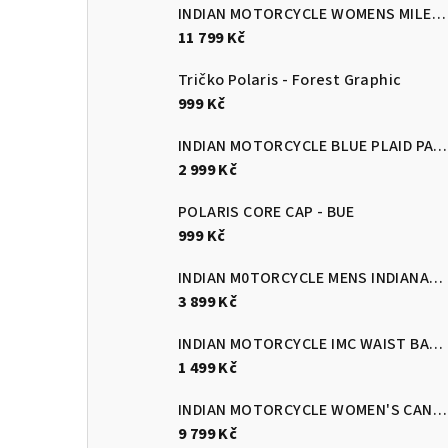
INDIAN MOTORCYCLE WOMENS MILESTONE JACKET
11 799 Kč
Tričko Polaris - Forest Graphic
999 Kč
INDIAN MOTORCYCLE BLUE PLAID PASADENA SHORT SLEEVE SHIRT
2 999 Kč
POLARIS CORE CAP - BUE
999 Kč
INDIAN M0TORCYCLE MENS INDIANAPOLIS GLOVES - BLACK/RED
3 899 Kč
INDIAN MOTORCYCLE IMC WAIST BAG - BLACK
1 499 Kč
INDIAN MOTORCYCLE WOMEN'S CANYON BLUE PLAID RIDING JACKET
9 799 Kč