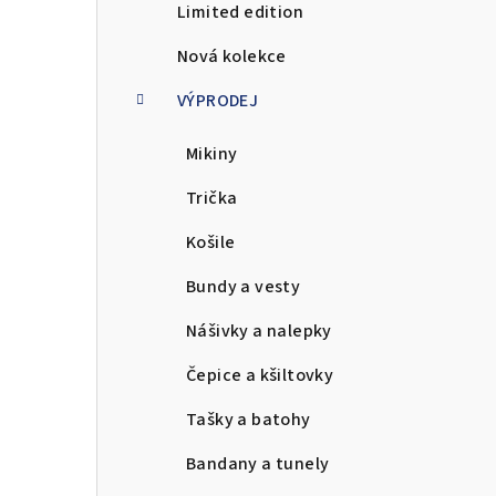
Limited edition
a
Nová kolekce
n
VÝPRODEJ
n
Mikiny
í
p
Trička
a
Košile
n
Bundy a vesty
e
Nášivky a nalepky
l
Čepice a kšiltovky
Tašky a batohy
Bandany a tunely