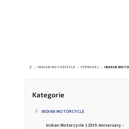
Přejít
na
obsah
/
INDIAN MOTORCYCLE
/
VÝPRODEJ
/
INDAIN MOTO
DOMŮ
P
o
Kategorie
Přeskočit
kategorie
s
INDIAN MOTORCYCLE
t
Indian Motorcycle 125th Aniversary -
r