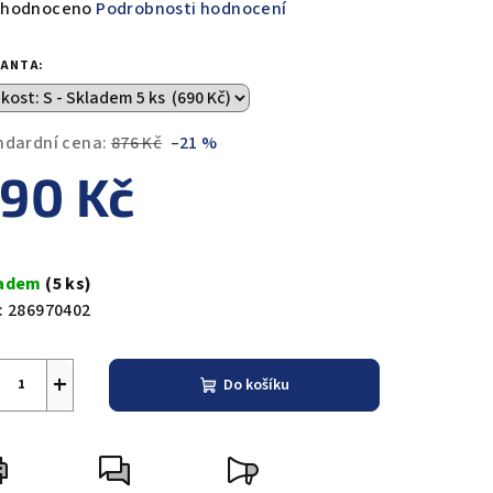
měrné
hodnoceno
Podrobnosti hodnocení
nocení
duktu
IANTA:
ndardní cena:
876 Kč
–21 %
90 Kč
zdiček.
ná
a:
ladem
(5 ks)
:
286970402
+
Do košíku