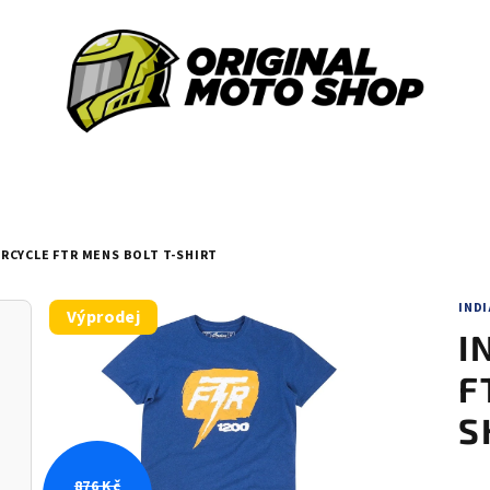
RCYCLE FTR MENS BOLT T-SHIRT
IND
Výprodej
I
F
S
876 Kč