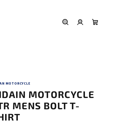
Hledat
Přihlášení
Nákupní
košík
IAN MOTORCYCLE
NDAIN MOTORCYCLE
TR MENS BOLT T-
HIRT