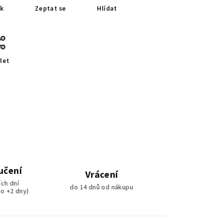
sk
Zeptat se
Hlídat
let
učení
Vrácení
ích dní
do 14 dnů od nákupu
ko +2 dny)