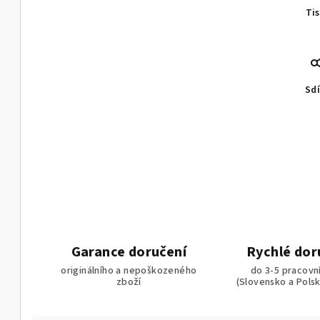
Ti
Sdí
Garance doručení
Rychlé dor
originálního a nepoškozeného
do 3-5 pracovn
zboží
(Slovensko a Pols