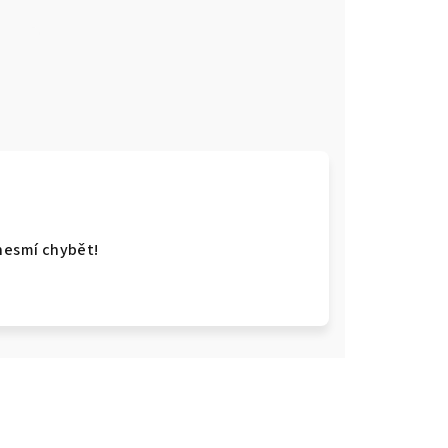
e
 nesmí chybět!