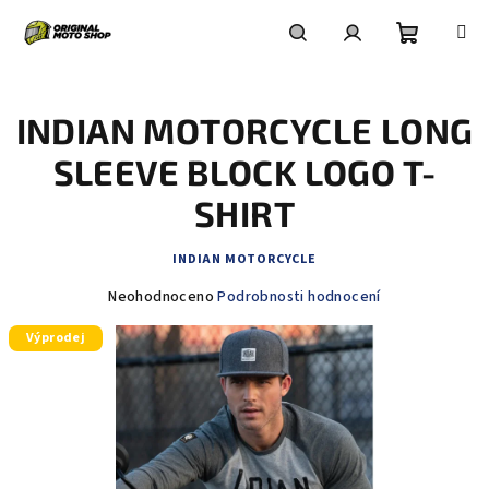
Přejít
na
obsah
Nákupní
Hledat
Přihlášení
INDIAN MOTORCYCLE LONG
košík
SLEEVE BLOCK LOGO T-
SHIRT
INDIAN MOTORCYCLE
Průměrné
Neohodnoceno
Podrobnosti hodnocení
hodnocení
Výprodej
produktu
je
0,0
z
5
hvězdiček.