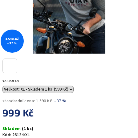
1 590 Kč
–37 %
VARIANTA:
standardní cena:
1 590 Kč
–37 %
999 Kč
Měrná
Skladem
(1 ks)
cena:
Kód:
26124/XL