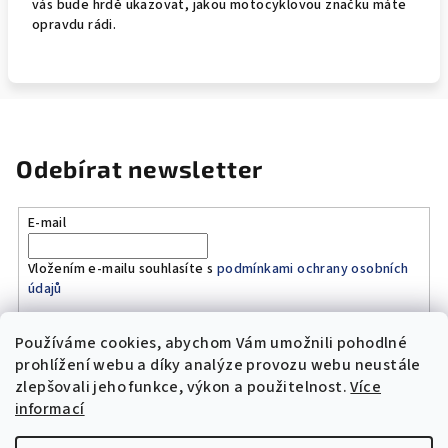
vás bude hrdě ukazovat, jakou motocyklovou značku máte
opravdu rádi.
Odebírat newsletter
E-mail
Vložením e-mailu souhlasíte s
podmínkami ochrany osobních
údajů
Používáme cookies, abychom Vám umožnili pohodlné
Přihlásit se
prohlížení webu a díky analýze provozu webu neustále
zlepšovali jeho funkce, výkon a použitelnost.
Více
Z
informací
á
Copyright 2026
Original Moto Shop
. Všechna práva