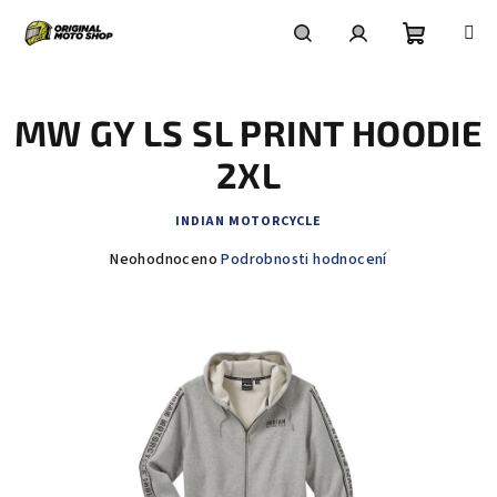
Přejít
na
obsah
Nákupní
Hledat
Přihlášení
MW GY LS SL PRINT HOODIE
košík
2XL
INDIAN MOTORCYCLE
Průměrné
Neohodnoceno
Podrobnosti hodnocení
hodnocení
produktu
je
0,0
z
5
hvězdiček.