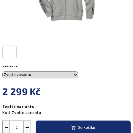
VARIANTA:
2 299 Kč
Měrná
Zvolte variantu
cena:
Kód:
Zvolte variantu
−
+
Do košíku