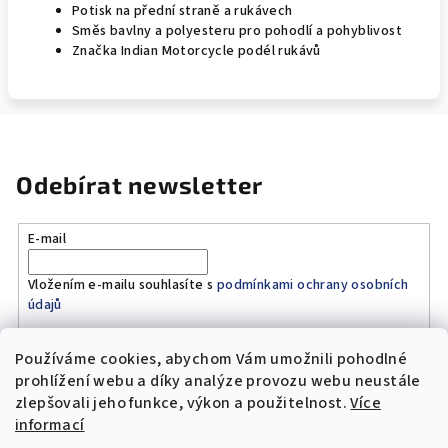
Potisk na přední straně a rukávech
Směs bavlny a polyesteru pro pohodlí a pohyblivost
Značka Indian Motorcycle podél rukávů
Odebírat newsletter
E-mail
Vložením e-mailu souhlasíte s
podmínkami ochrany osobních
údajů
Používáme cookies, abychom Vám umožnili pohodlné
Přihlásit se
prohlížení webu a díky analýze provozu webu neustále
zlepšovali jeho funkce, výkon a použitelnost.
Více
Z
informací
á