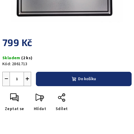
799 Kč
Měrná
Skladem
(2 ks)
cena:
Kód:
2861713
−
+
Do košíku
Zeptat se
Hlídat
Sdílet