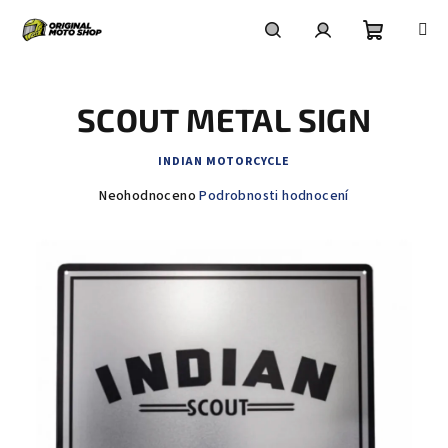
Přejít
na
obsah
Nákupní
Hledat
Přihlášení
SCOUT METAL SIGN
košík
INDIAN MOTORCYCLE
Průměrné
Neohodnoceno
Podrobnosti hodnocení
hodnocení
produktu
je
0,0
z
5
hvězdiček.