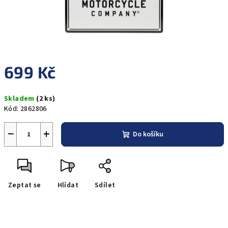
699 Kč
Měrná
Skladem
(2 ks)
cena:
Kód:
2862806
−
+
Do košíku
Zeptat se
Hlídat
Sdílet