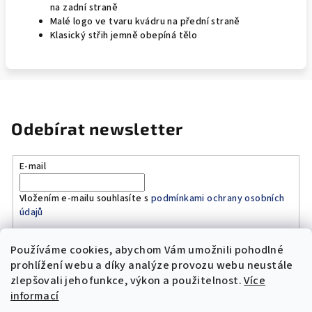
na zadní straně
Malé logo ve tvaru kvádru na přední straně
Klasický střih jemně obepíná tělo
Odebírat newsletter
E-mail
Vložením e-mailu souhlasíte s
podmínkami ochrany osobních
údajů
Používáme cookies, abychom Vám umožnili pohodlné
Přihlásit se
prohlížení webu a díky analýze provozu webu neustále
zlepšovali jeho funkce, výkon a použitelnost.
Více
Z
informací
á