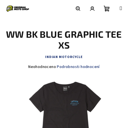
Přejít
na
obsah
Nákupní
Hledat
Přihlášení
WW BK BLUE GRAPHIC TEE
košík
XS
INDIAN MOTORCYCLE
Průměrné
Neohodnoceno
Podrobnosti hodnocení
hodnocení
produktu
je
0,0
z
5
hvězdiček.