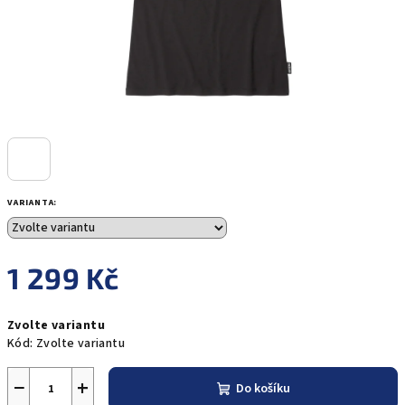
VARIANTA:
1 299 Kč
Měrná
Zvolte variantu
cena:
Kód:
Zvolte variantu
−
+
Do košíku